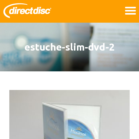
estuche-slim-dvd-2