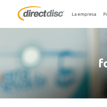
La empresa
P
f