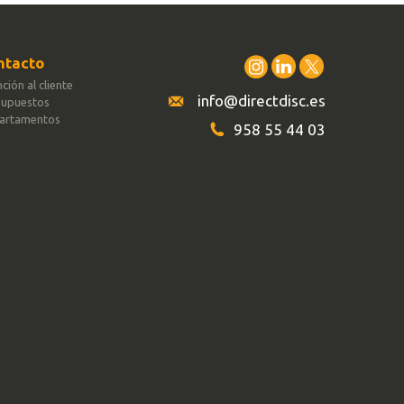
ntacto
ción al cliente
info@directdisc.es
supuestos
artamentos
958 55 44 03