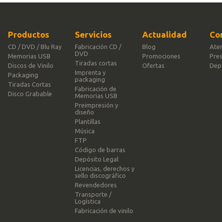
Productos
Servicios
Actualidad
Co
CD / DVD / Blu Ray
Fabricación CD /
Blog
Aten
DVD
Memorias USB
Promociones
Pre
Tiradas cortas
Discos de Vinilo
Ofertas
Dep
Imprenta y
Packaging
packaging
Tiradas Cortas
Fabricación de
Disco Grabable
Memorias USB
Preimpresión y
diseño
Plantillas
Música
FTP
Código de barras
Depósito Legal
Licencias, derechos y
sello discográfico
Revendedores
Transporte /
Logística
Fabricación de vinilo