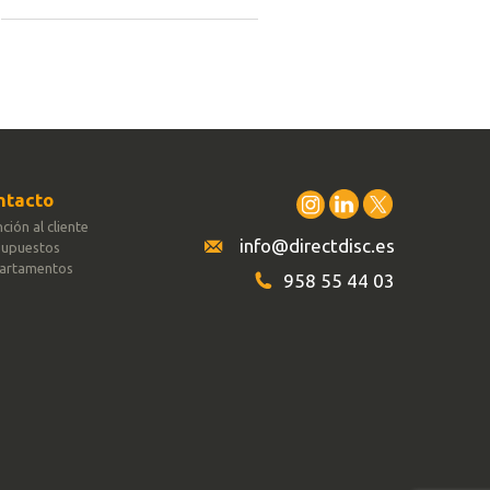
ntacto
ción al cliente
info@directdisc.es
supuestos
artamentos
958 55 44 03