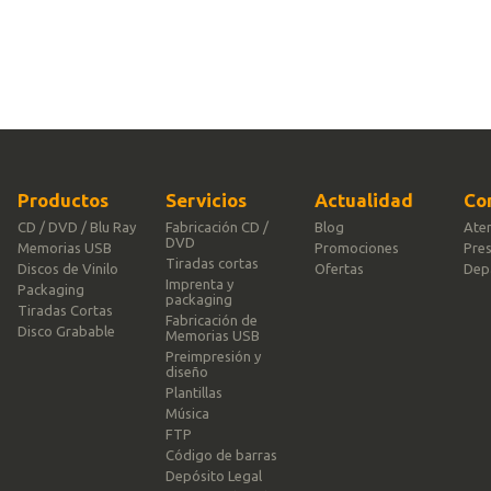
Productos
Servicios
Actualidad
Co
CD / DVD / Blu Ray
Fabricación CD /
Blog
Aten
DVD
Memorias USB
Promociones
Pre
Tiradas cortas
Discos de Vinilo
Ofertas
Dep
Imprenta y
Packaging
packaging
Tiradas Cortas
Fabricación de
Disco Grabable
Memorias USB
Preimpresión y
diseño
Plantillas
Música
FTP
Código de barras
Depósito Legal